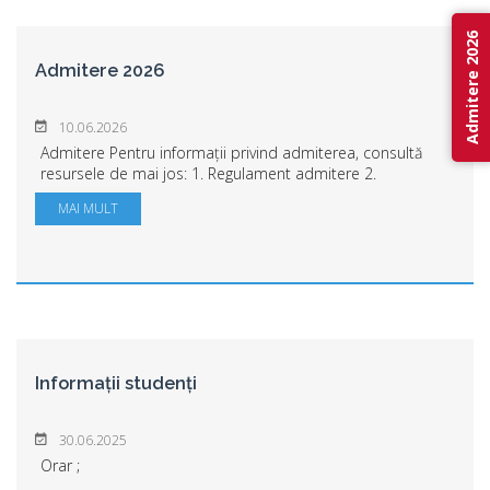
Admitere 2026
Admitere 2026
10.06.2026
Admitere Pentru informații privind admiterea, consultă
resursele de mai jos: 1. Regulament admitere 2.
Calendarul admiterii 2026 3. Acte necesare pentru
MAI MULT
admitere 4. Informații utile – Pași pen...
Informații studenți
30.06.2025
Orar ;