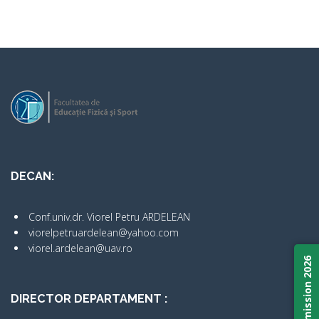
DECAN:
Conf.univ.dr. Viorel Petru ARDELEAN
viorelpetruardelean@yahoo.com
viorel.ardelean@uav.ro
Admission 2026
DIRECTOR DEPARTAMENT :