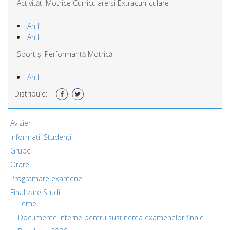
Activități Motrice Curriculare și Extracurriculare
An I
An II
Sport și Performanță Motrică
An I
Distribuie:
Avizier
Informații Studenți
Grupe
Orare
Programare examene
Finalizare Studii
Teme
Documente interne pentru susținerea examenelor finale