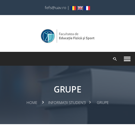
fefs@uav.ro
|
GRUPE
HOME
INFORMAȚII STUDENȚI
GRUPE