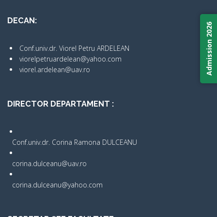
DECAN:
Admission 2026
Conf.univ.dr. Viorel Petru ARDELEAN
viorelpetruardelean@yahoo.com
viorel.ardelean@uav.ro
DIRECTOR DEPARTAMENT :
Conf.univ.dr. Corina Ramona DULCEANU
corina.dulceanu@uav.ro
corina.dulceanu@yahoo.com