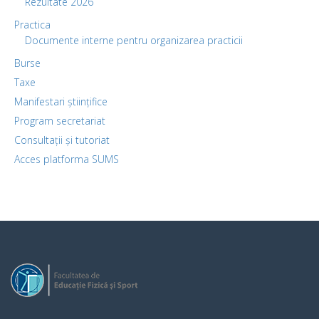
Rezultate 2026
Practica
Documente interne pentru organizarea practicii
Burse
Taxe
Manifestari științifice
Program secretariat
Consultații și tutoriat
Acces platforma SUMS