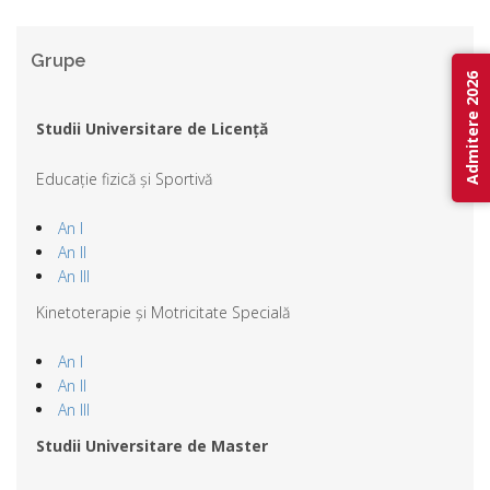
Grupe
Admitere 2026
Studii Universitare de Licență
Educație fizică și Sportivă
An I
An II
An III
Kinetoterapie și Motricitate Specială
An I
An II
An III
Studii Universitare de Master