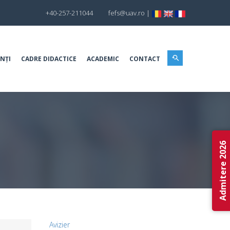
+40-257-211044
fefs@uav.ro
|
NȚI
CADRE DIDACTICE
ACADEMIC
CONTACT
Admitere 2026
Avizier