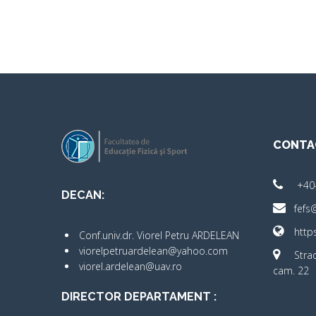
CONTA
+40
DECAN:
fefs
https
Conf.univ.dr. Viorel Petru ARDELEAN
viorelpetruardelean@yahoo.com
Strad
viorel.ardelean@uav.ro
cam. 22
DIRECTOR DEPARTAMENT :