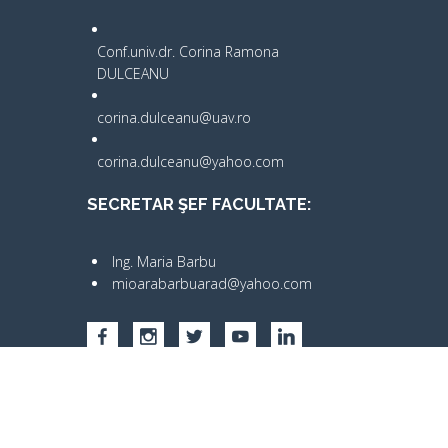
Conf.univ.dr. Corina Ramona
DULCEANU
corina.dulceanu@uav.ro
corina.dulceanu@yahoo.com
SECRETAR ŞEF FACULTATE:
Ing. Maria Barbu
mioarabarbuarad@yahoo.com
Copyright © UAV 2025