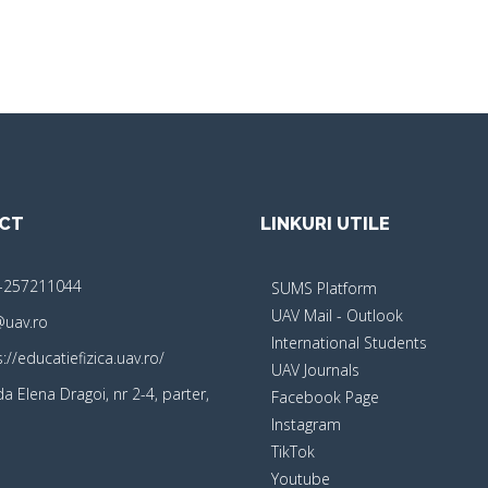
CT
LINKURI UTILE
-257211044
SUMS Platform
UAV Mail - Outlook
@uav.ro
International Students
://educatiefizica.uav.ro/
UAV Journals
a Elena Dragoi, nr 2-4, parter,
Facebook Page
Instagram
TikTok
Youtube